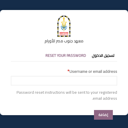
تجاوز
إلى
المحتوى
الرئيسي
معهد جنوب مصر للأورام
التبويبات
تسجيل الدخول
RESET YOUR PASSWORD
الأساسية
Username or email address
Password reset instructions will be sent to your registered
email address.