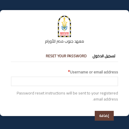
تجاوز
إلى
المحتوى
الرئيسي
معهد جنوب مصر للأورام
التبويبات
تسجيل الدخول
RESET YOUR PASSWORD
الأساسية
Username or email address
Password reset instructions will be sent to your registered
email address.