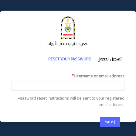
تجاوز
إلى
المحتوى
الرئيسي
معهد جنوب مصر للأورام
التبويبات
تسجيل الدخول
RESET YOUR PASSWORD
الأساسية
Username or email address
Password reset instructions will be sent to your registered
email address.