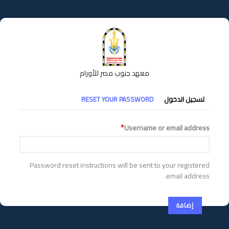
تجاوز
إلى
المحتوى
الرئيسي
معهد جنوب مصر للأورام
التبويبات
تسجيل الدخول
RESET YOUR PASSWORD
الأساسية
Username or email address
Password reset instructions will be sent to your registered
email address.