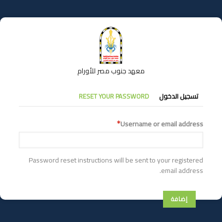
تجاوز
إلى
المحتوى
الرئيسي
معهد جنوب مصر للأورام
التبويبات
تسجيل الدخول
RESET YOUR PASSWORD
الأساسية
Username or email address
Password reset instructions will be sent to your registered
email address.