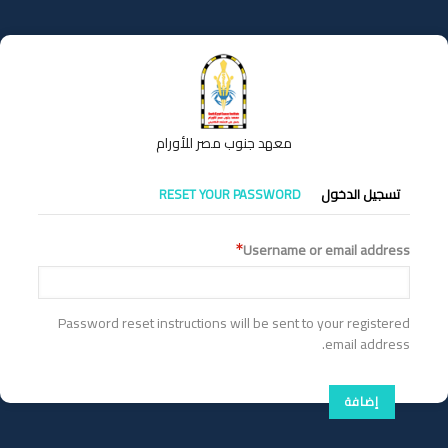
تجاوز
إلى
المحتوى
الرئيسي
معهد جنوب مصر للأورام
التبويبات
تسجيل الدخول
RESET YOUR PASSWORD
الأساسية
Username or email address
Password reset instructions will be sent to your registered
email address.