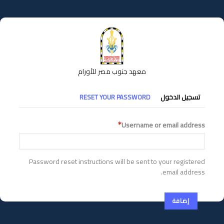
تجاوز
إلى
المحتوى
الرئيسي
معهد جنوب مصر للأورام
التبويبات
تسجيل الدخول
RESET YOUR PASSWORD
الأساسية
Username or email address
Password reset instructions will be sent to your registered
email address.