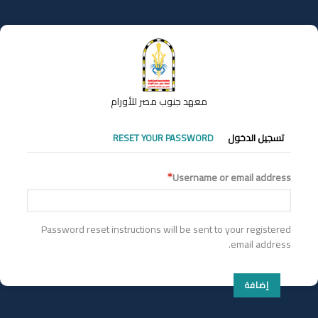
تجاوز
إلى
المحتوى
الرئيسي
معهد جنوب مصر للأورام
التبويبات
تسجيل الدخول
RESET YOUR PASSWORD
الأساسية
Username or email address
Password reset instructions will be sent to your registered
email address.