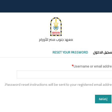
معهد جنوب مصر للأورام
تبويبات
سجيل الدخول
RESET YOUR PASSWORD
أساسية
Username or email addre
Password reset instructions will be sent to your registered email addre