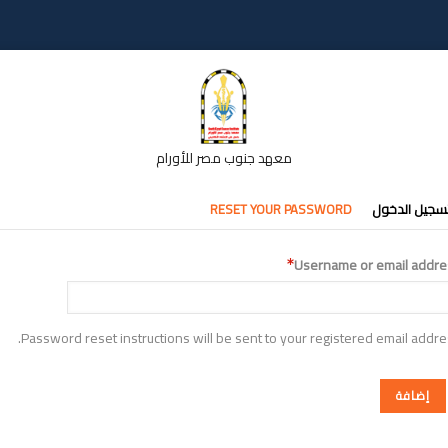
معهد جنوب مصر للأورام
تبويبات
سجيل الدخول
RESET YOUR PASSWORD
أساسية
Username or email addre
Password reset instructions will be sent to your registered email addre