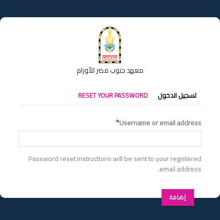
تجاوز
إلى
المحتوى
الرئيسي
معهد جنوب مصر للأورام
التبويبات
تسجيل الدخول
RESET YOUR PASSWORD
الأساسية
Username or email address
Password reset instructions will be sent to your registered
email address.