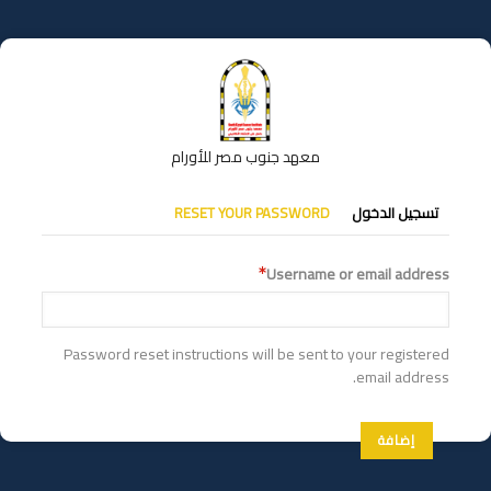
تجاوز
إلى
المحتوى
الرئيسي
معهد جنوب مصر للأورام
التبويبات
تسجيل الدخول
RESET YOUR PASSWORD
الأساسية
Username or email address
Password reset instructions will be sent to your registered
email address.