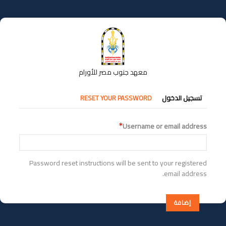
تجاوز
إلى
المحتوى
الرئيسي
معهد جنوب مصر للأورام
التبويبات
تسجيل الدخول
RESET YOUR PASSWORD
الأساسية
Username or email address
Password reset instructions will be sent to your registered
email address.