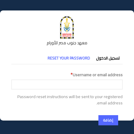
تجاوز
إلى
المحتوى
الرئيسي
معهد جنوب مصر للأورام
التبويبات
تسجيل الدخول
RESET YOUR PASSWORD
الأساسية
Username or email address
Password reset instructions will be sent to your registered
email address.