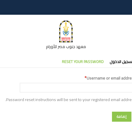
معهد جنوب مصر للأورام
تبويبات
سجيل الدخول
RESET YOUR PASSWORD
أساسية
Username or email addre
Password reset instructions will be sent to your registered email addre