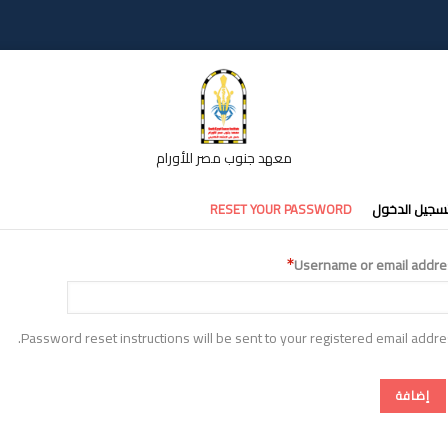
معهد جنوب مصر للأورام
تبويبات
سجيل الدخول
RESET YOUR PASSWORD
أساسية
Username or email addre
Password reset instructions will be sent to your registered email addre