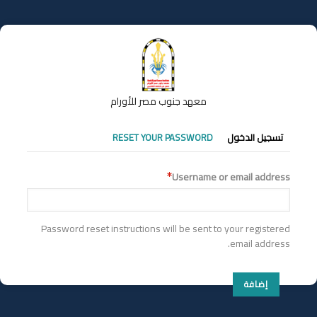
تجاوز
إلى
المحتوى
الرئيسي
معهد جنوب مصر للأورام
التبويبات
تسجيل الدخول
RESET YOUR PASSWORD
الأساسية
Username or email address
Password reset instructions will be sent to your registered
email address.