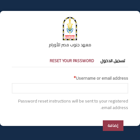
تجاوز
إلى
المحتوى
الرئيسي
معهد جنوب مصر للأورام
التبويبات
تسجيل الدخول
RESET YOUR PASSWORD
الأساسية
Username or email address
Password reset instructions will be sent to your registered
email address.