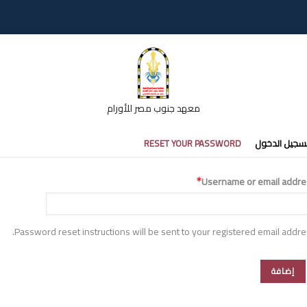
معهد جنوب مصر للأورام
تبويبات
سجيل الدخول
RESET YOUR PASSWORD
أساسية
Username or email addre
Password reset instructions will be sent to your registered email addre