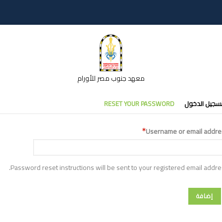
معهد جنوب مصر للأورام
تبويبات
سجيل الدخول
RESET YOUR PASSWORD
أساسية
Username or email addre
Password reset instructions will be sent to your registered email addre