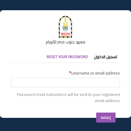
تجاوز
إلى
المحتوى
الرئيسي
معهد جنوب مصر للأورام
التبويبات
تسجيل الدخول
RESET YOUR PASSWORD
الأساسية
Username or email address
Password reset instructions will be sent to your registered
email address.