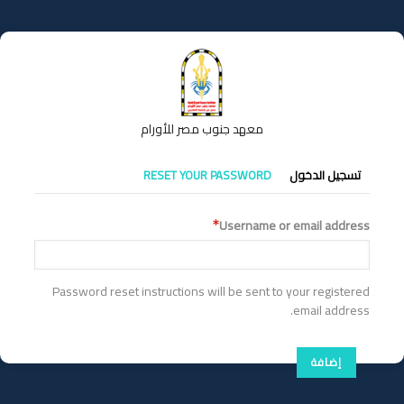
تجاوز
إلى
المحتوى
الرئيسي
معهد جنوب مصر للأورام
التبويبات
تسجيل الدخول
RESET YOUR PASSWORD
الأساسية
Username or email address
Password reset instructions will be sent to your registered
email address.