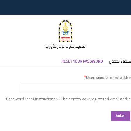
معهد جنوب مصر للأورام
تبويبات
سجيل الدخول
RESET YOUR PASSWORD
أساسية
Username or email addre
Password reset instructions will be sent to your registered email addre