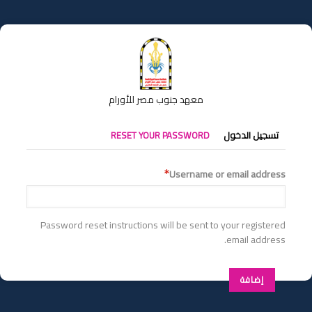
تجاوز
إلى
المحتوى
الرئيسي
معهد جنوب مصر للأورام
التبويبات
تسجيل الدخول
RESET YOUR PASSWORD
الأساسية
Username or email address
Password reset instructions will be sent to your registered
email address.