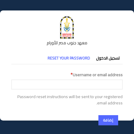
تجاوز
إلى
المحتوى
الرئيسي
معهد جنوب مصر للأورام
التبويبات
تسجيل الدخول
RESET YOUR PASSWORD
الأساسية
Username or email address
Password reset instructions will be sent to your registered
email address.