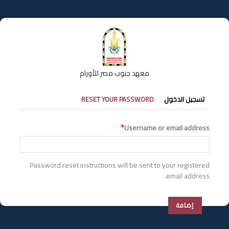
تجاوز
إلى
المحتوى
الرئيسي
معهد جنوب مصر للأورام
التبويبات
تسجيل الدخول
RESET YOUR PASSWORD
الأساسية
Username or email address
Password reset instructions will be sent to your registered
email address.