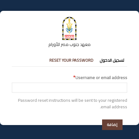
تجاوز
إلى
المحتوى
الرئيسي
معهد جنوب مصر للأورام
التبويبات
تسجيل الدخول
RESET YOUR PASSWORD
الأساسية
Username or email address
Password reset instructions will be sent to your registered
email address.