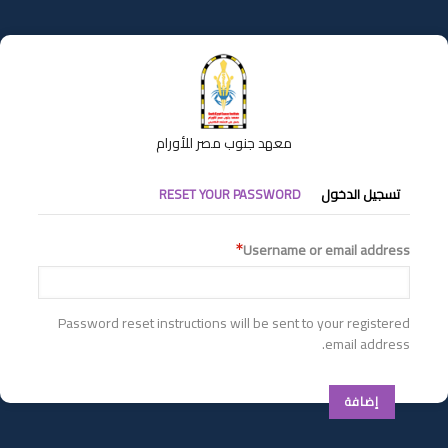
تجاوز
إلى
المحتوى
الرئيسي
معهد جنوب مصر للأورام
التبويبات
تسجيل الدخول
RESET YOUR PASSWORD
الأساسية
Username or email address
Password reset instructions will be sent to your registered
email address.