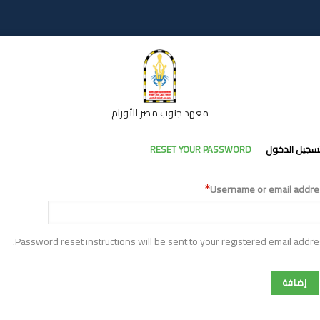
معهد جنوب مصر للأورام
تبويبات
سجيل الدخول
RESET YOUR PASSWORD
أساسية
Username or email addre
Password reset instructions will be sent to your registered email addre