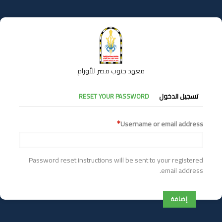
تجاوز
إلى
المحتوى
الرئيسي
معهد جنوب مصر للأورام
التبويبات
تسجيل الدخول
RESET YOUR PASSWORD
الأساسية
Username or email address
Password reset instructions will be sent to your registered
email address.