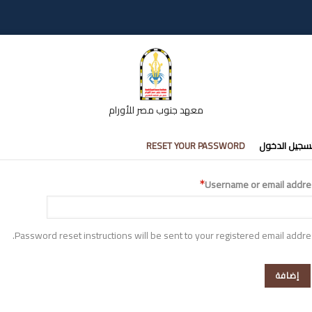
معهد جنوب مصر للأورام
تبويبات
سجيل الدخول
RESET YOUR PASSWORD
أساسية
Username or email addre
Password reset instructions will be sent to your registered email addre