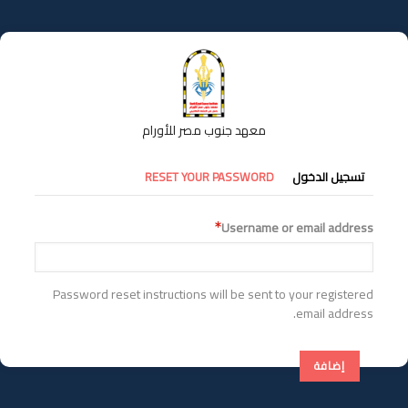
تجاوز
إلى
المحتوى
الرئيسي
معهد جنوب مصر للأورام
التبويبات
تسجيل الدخول
RESET YOUR PASSWORD
الأساسية
Username or email address
Password reset instructions will be sent to your registered
email address.