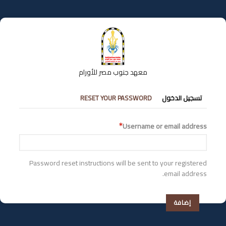
تجاوز
إلى
المحتوى
الرئيسي
معهد جنوب مصر للأورام
التبويبات
تسجيل الدخول
RESET YOUR PASSWORD
الأساسية
Username or email address
Password reset instructions will be sent to your registered
email address.