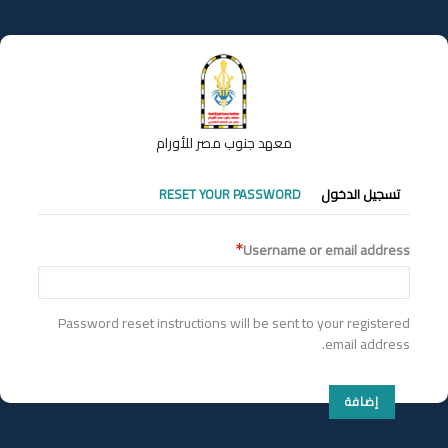
تجاوز
إلى
المحتوى
الرئيسي
معهد جنوب مصر للأورام
التبويبات
تسجيل الدخول
RESET YOUR PASSWORD
الأساسية
Username or email address
Password reset instructions will be sent to your registered
email address.