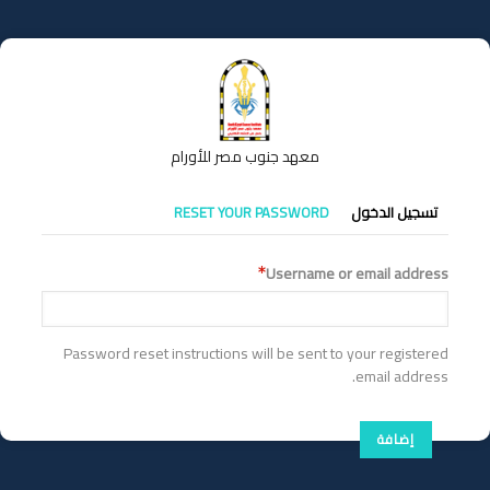
تجاوز
إلى
المحتوى
الرئيسي
معهد جنوب مصر للأورام
التبويبات
تسجيل الدخول
RESET YOUR PASSWORD
الأساسية
Username or email address
Password reset instructions will be sent to your registered
email address.