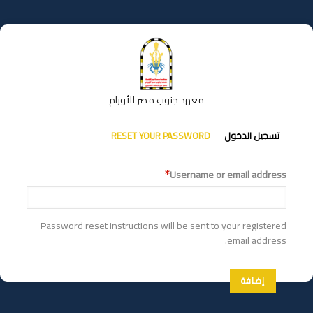
تجاوز
إلى
المحتوى
الرئيسي
معهد جنوب مصر للأورام
التبويبات
تسجيل الدخول
RESET YOUR PASSWORD
الأساسية
Username or email address
Password reset instructions will be sent to your registered
email address.