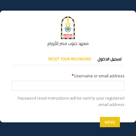
تجاوز
إلى
المحتوى
الرئيسي
معهد جنوب مصر للأورام
التبويبات
تسجيل الدخول
RESET YOUR PASSWORD
الأساسية
Username or email address
Password reset instructions will be sent to your registered
email address.