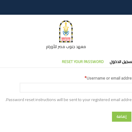
معهد جنوب مصر للأورام
تبويبات
سجيل الدخول
RESET YOUR PASSWORD
أساسية
Username or email addre
Password reset instructions will be sent to your registered email addre