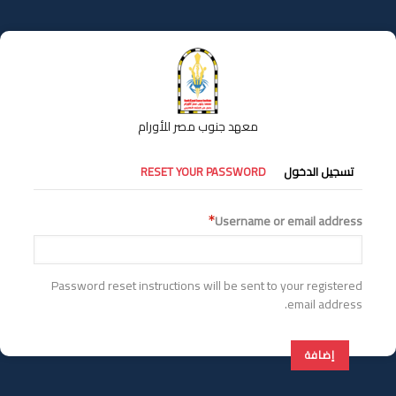
تجاوز
إلى
المحتوى
الرئيسي
معهد جنوب مصر للأورام
التبويبات
تسجيل الدخول
RESET YOUR PASSWORD
الأساسية
Username or email address
Password reset instructions will be sent to your registered
email address.