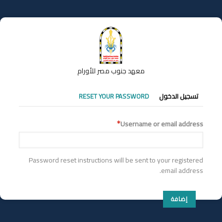
تجاوز
إلى
المحتوى
الرئيسي
معهد جنوب مصر للأورام
التبويبات
تسجيل الدخول
RESET YOUR PASSWORD
الأساسية
Username or email address
Password reset instructions will be sent to your registered
email address.