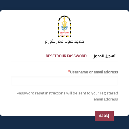
تجاوز
إلى
المحتوى
الرئيسي
معهد جنوب مصر للأورام
التبويبات
تسجيل الدخول
RESET YOUR PASSWORD
الأساسية
Username or email address
Password reset instructions will be sent to your registered
email address.