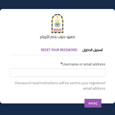
تجاوز
إلى
المحتوى
الرئيسي
معهد جنوب مصر للأورام
التبويبات
تسجيل الدخول
RESET YOUR PASSWORD
الأساسية
Username or email address
Password reset instructions will be sent to your registered
email address.