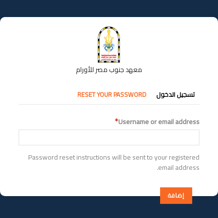
تجاوز
إلى
المحتوى
الرئيسي
معهد جنوب مصر للأورام
التبويبات
تسجيل الدخول
RESET YOUR PASSWORD
الأساسية
Username or email address
Password reset instructions will be sent to your registered
email address.