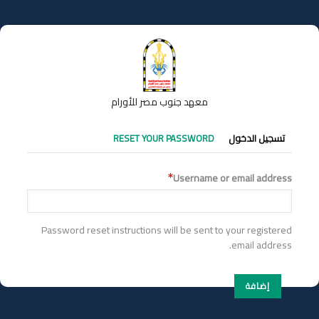
تجاوز
إلى
المحتوى
الرئيسي
معهد جنوب مصر للأورام
التبويبات
تسجيل الدخول
RESET YOUR PASSWORD
الأساسية
Username or email address
Password reset instructions will be sent to your registered
email address.