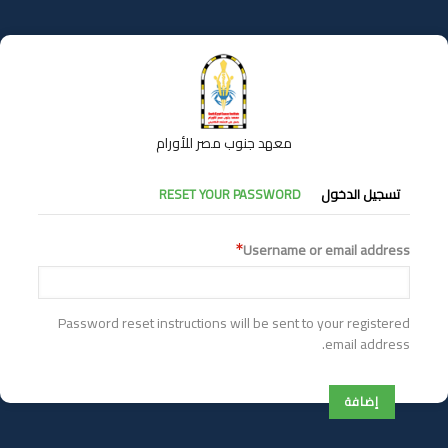
تجاوز
إلى
المحتوى
الرئيسي
معهد جنوب مصر للأورام
التبويبات
تسجيل الدخول
RESET YOUR PASSWORD
الأساسية
Username or email address
Password reset instructions will be sent to your registered
email address.