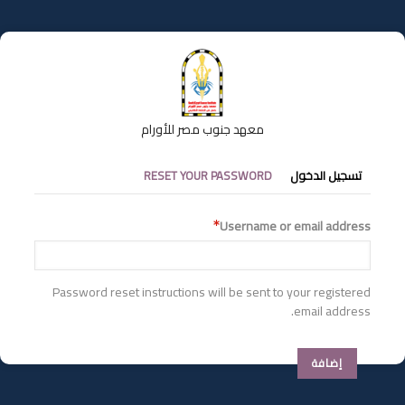
تجاوز
إلى
المحتوى
الرئيسي
معهد جنوب مصر للأورام
التبويبات
تسجيل الدخول
RESET YOUR PASSWORD
الأساسية
Username or email address
Password reset instructions will be sent to your registered
email address.