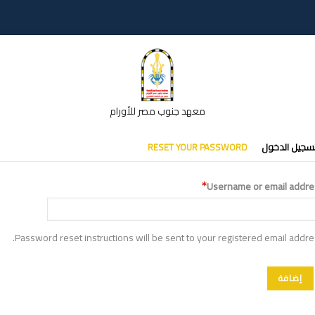
معهد جنوب مصر للأورام
تبويبات
سجيل الدخول
RESET YOUR PASSWORD
أساسية
Username or email addre
Password reset instructions will be sent to your registered email addre