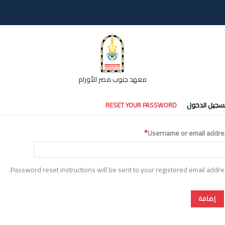
معهد جنوب مصر للأورام
تبويبات
سجيل الدخول
RESET YOUR PASSWORD
أساسية
Username or email addre
Password reset instructions will be sent to your registered email addre