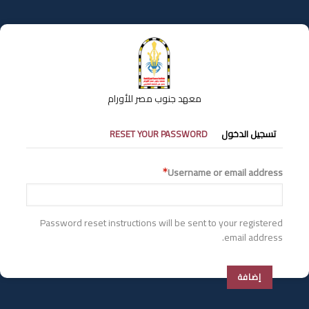
تجاوز
إلى
المحتوى
الرئيسي
معهد جنوب مصر للأورام
التبويبات
تسجيل الدخول
RESET YOUR PASSWORD
الأساسية
Username or email address
Password reset instructions will be sent to your registered
email address.