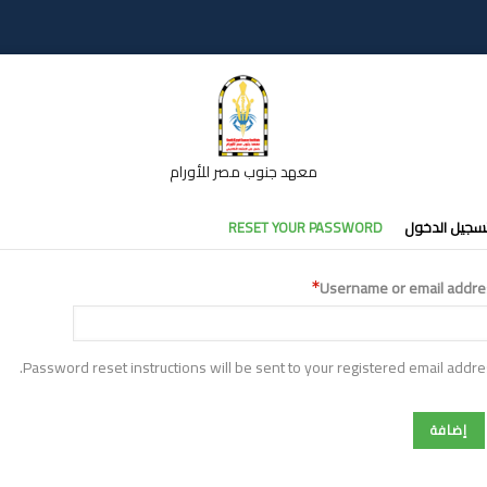
معهد جنوب مصر للأورام
تبويبات
سجيل الدخول
RESET YOUR PASSWORD
أساسية
Username or email addre
Password reset instructions will be sent to your registered email addre